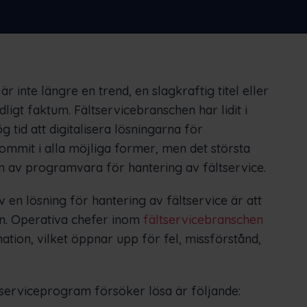
Nederlands
Norsk bokmål
српски
Slovenščina
Svenska
Türkçe
r inte längre en trend, en slagkraftig titel eller
dligt faktum. Fältservicebranschen har lidit i
g tid att digitalisera lösningarna för
ommit i alla möjliga former, men det största
en av programvara för hantering av fältservice.
v en lösning för hantering av fältservice är att
n. Operativa chefer inom
fältservicebranschen
tion, vilket öppnar upp för fel, missförstånd,
erviceprogram försöker lösa är följande: