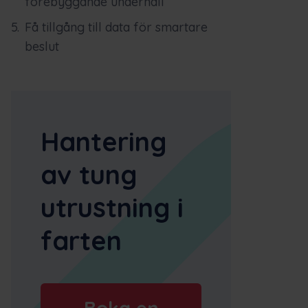
förebyggande underhåll
Få tillgång till data för smartare
beslut
Hantering
av tung
utrustning i
farten
Boka en