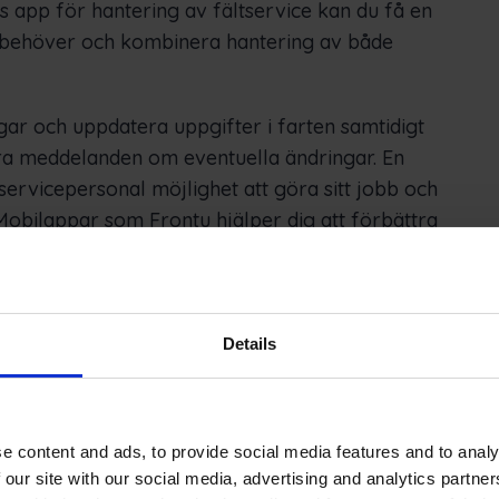
 app för hantering av fältservice kan du få en
u behöver och kombinera hantering av både
r och uppdatera uppgifter i farten samtidigt
 meddelanden om eventuella ändringar. En
servicepersonal möjlighet att göra sitt jobb och
Mobilappar som Frontu hjälper dig att förbättra
amtidigt.
nternet
Details
tyder att användarna behöver internet för att
na måste arbeta ute i naturen, på avlägsna
e är möjlig? Allt du behöver göra är att
e content and ads, to provide social media features and to analy
tu har utvecklat ett kraftfullt offline-läge som
 our site with our social media, advertising and analytics partn