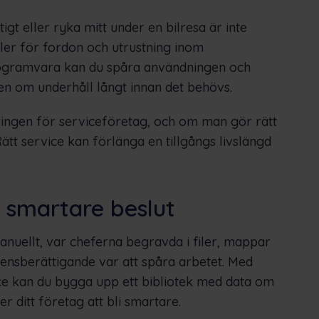
tigt eller ryka mitt under en bilresa är inte
ller för fordon och utrustning inom
rogramvara kan du spåra användningen och
en om underhåll långt innan det behövs.
eringen för serviceföretag, och om man gör rätt
tt service kan förlänga en tillgångs livslängd
ör smartare beslut
anuellt, var cheferna begravda i filer, mappar
ensberättigande var att spåra arbetet. Med
ce kan du bygga upp ett bibliotek med data om
r ditt företag att bli smartare.