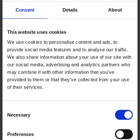
bietet Ihrem Team eine Wissensdatenbank und
schnellen Zugriff auf Daten, die sich auf das jeweilige
Consent
Details
About
Problem beziehen.
Unser Ziel ist es, Remote-Mitarbeiter mit speziellen
This website uses cookies
Funktionen auszustatten, um Techniker unabhängiger
We use cookies to personalise content and ads, to
vom Back-Office zu machen. Die Frontu-App ermöglicht
provide social media features and to analyse our traffic.
es Ihren Mitarbeitern, intelligenter und belastbarer zu
We also share information about your use of our site with
arbeiten, Zeit und Ressourcen zu sparen und den
our social media, advertising and analytics partners who
may combine it with other information that you’ve
Kundenservice zu verbessern.
provided to them or that they’ve collected from your use
Wie können
of their services.
Außendienstunternehmen von
mobilen und autonomen
Consent
Necessary
Selection
Technikern profitieren?
Bessere Erstanschaffungsrate
Preferences