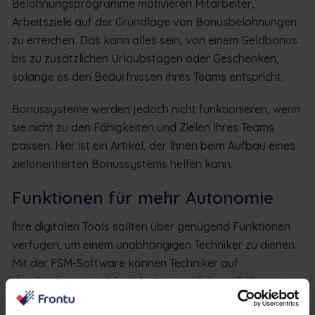
Belohnungsprogramme motivieren Mitarbeiter,
Arbeitsziele auf der Grundlage von Bonusbelohnungen
zu erreichen. Das kann alles sein, von einem Geldbonus
bis zu zusätzlichen Urlaubstagen oder Geschenken,
solange es den Bedürfnissen Ihres Teams entspricht.
Bonussysteme werden jedoch nicht funktionieren, wenn
sie nicht zu den Fähigkeiten und Zielen Ihres Teams
passen. Hier ist ein Artikel, der Ihnen beim Aufbau eines
zielorientierten Bonussystems helfen kann.
Funktionen für mehr Autonomie
Ihre digitalen Tools sollten über genügend Funktionen
verfügen, um einem unabhängigen Techniker zu dienen.
Mit der FSM-Software können Techniker auf
Kundendaten mit Arbeitshistorie und deren frühere
Anforderungen zugreifen. Die fortschrittliche Lösung