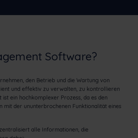
Bestands und vieles mehr
rlands
Norsk bokmål
српски
enščina
Svenska
Türkçe
nagement Software?
ernehmen, den Betrieb und die Wartung von
nt und effektiv zu verwalten, zu kontrollieren
 ist ein hochkomplexer Prozess, da es den
 mit der ununterbrochenen Funktionalität eines
tralisiert alle Informationen, die