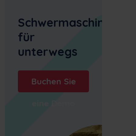
Schwermaschinenm
für
unterwegs
Buchen Sie
eine Demo