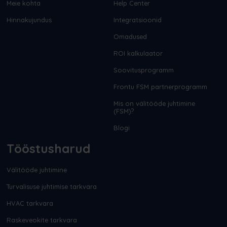
Meie kohta
Help Center
Hinnakujundus
Integratsioonid
Omadused
ROI kalkulaator
Soovitusprogramm
Frontu FSM partnerprogramm
Mis on välitööde juhtimine
(FSM)?
Blogi
Tööstusharud
Välitööde juhtimine
Turvalisuse juhtimise tarkvara
HVAC tarkvara
Raskeveokite tarkvara