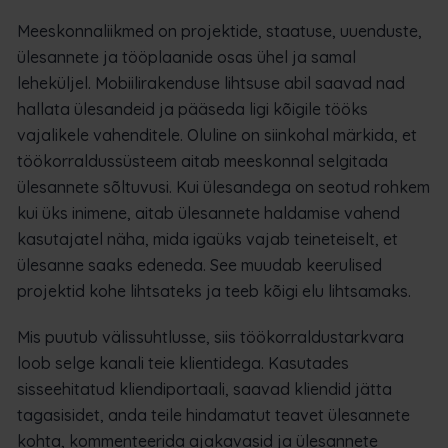
Meeskonnaliikmed on projektide, staatuse, uuenduste,
ülesannete ja tööplaanide osas ühel ja samal
leheküljel. Mobiilirakenduse lihtsuse abil saavad nad
hallata ülesandeid ja pääseda ligi kõigile tööks
vajalikele vahenditele. Oluline on siinkohal märkida, et
töökorraldussüsteem aitab meeskonnal selgitada
ülesannete sõltuvusi. Kui ülesandega on seotud rohkem
kui üks inimene, aitab ülesannete haldamise vahend
kasutajatel näha, mida igaüks vajab teineteiselt, et
ülesanne saaks edeneda. See muudab keerulised
projektid kohe lihtsateks ja teeb kõigi elu lihtsamaks.
Mis puutub välissuhtlusse, siis töökorraldustarkvara
loob selge kanali teie klientidega. Kasutades
sisseehitatud kliendiportaali, saavad kliendid jätta
tagasisidet, anda teile hindamatut teavet ülesannete
kohta, kommenteerida ajakavasid ja ülesannete