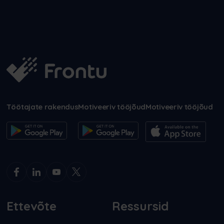
Töötajate rakendus
Motiveeriv tööjõud
Motiveeriv tööjõud
Ettevõte
Ressursid