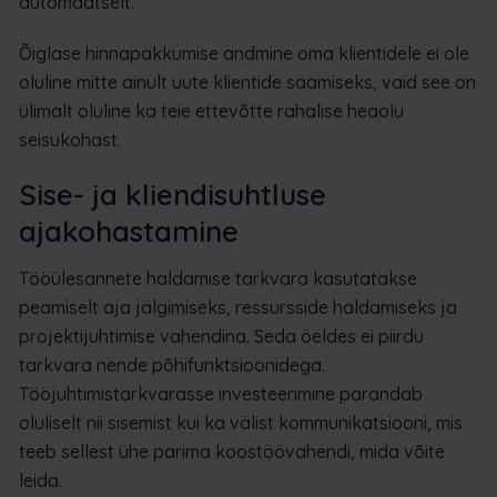
automaatselt.
Õiglase hinnapakkumise andmine oma klientidele ei ole
oluline mitte ainult uute klientide saamiseks, vaid see on
ülimalt oluline ka teie ettevõtte rahalise heaolu
seisukohast.
Sise- ja kliendisuhtluse
ajakohastamine
Tööülesannete haldamise tarkvara kasutatakse
peamiselt aja jälgimiseks, ressursside haldamiseks ja
projektijuhtimise vahendina. Seda öeldes ei piirdu
tarkvara nende põhifunktsioonidega.
Tööjuhtimistarkvarasse investeerimine parandab
oluliselt nii sisemist kui ka välist kommunikatsiooni, mis
teeb sellest ühe parima koostöövahendi, mida võite
leida.