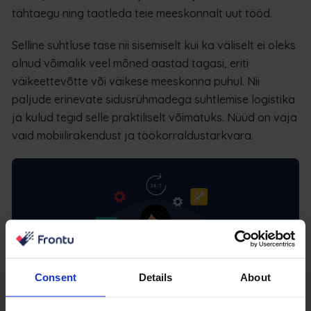
tähtaegu ning taotleda teie meeskonnalt uut tööd.
Selline suhtluse tase nii sisemiselt kui ka väliselt ei oleks
olnud võimalik veel mõned aastad tagasi, eriti
väikeettevõtte või väikese meeskonna puhul. Nii
paljude erinevate sidusrühmadega suhtlemise logistika
ja kulud tegid selle praktiliselt võimatuks. Nüüd on vaja
vaid mobiilirakendust ja töökorraldustarkvara.
Consent
Details
About