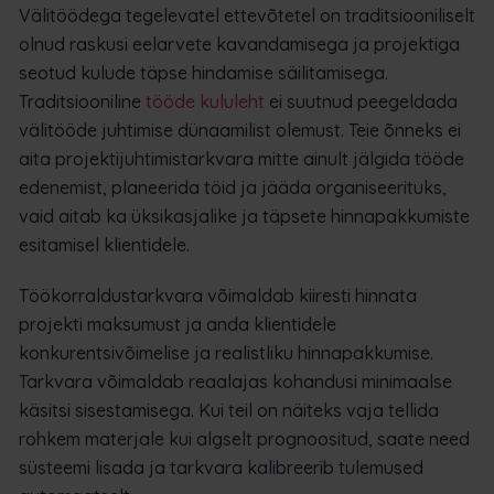
Välitöödega tegelevatel ettevõtetel on traditsiooniliselt
olnud raskusi eelarvete kavandamisega ja projektiga
seotud kulude täpse hindamise säilitamisega.
Traditsiooniline
tööde kululeht
ei suutnud peegeldada
välitööde juhtimise dünaamilist olemust. Teie õnneks ei
aita projektijuhtimistarkvara mitte ainult jälgida tööde
edenemist, planeerida töid ja jääda organiseerituks,
vaid aitab ka üksikasjalike ja täpsete hinnapakkumiste
esitamisel klientidele.
Töökorraldustarkvara võimaldab kiiresti hinnata
projekti maksumust ja anda klientidele
konkurentsivõimelise ja realistliku hinnapakkumise.
Tarkvara võimaldab reaalajas kohandusi minimaalse
käsitsi sisestamisega. Kui teil on näiteks vaja tellida
rohkem materjale kui algselt prognoositud, saate need
süsteemi lisada ja tarkvara kalibreerib tulemused