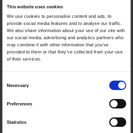
This website uses cookies
Mine paberivabaks ja kasuta
We use cookies to personalise content and ads, to
kaugtöö võimalusi
provide social media features and to analyse our traffic.
We also share information about your use of our site with
See võib tunduda tööjuhtimistarkvara ilmselge
our social media, advertising and analytics partners who
eelisena, kuid see on veidi rohkem, kui algselt paistab.
may combine it with other information that you’ve
Digitaalseks muutumine ei ole hea mitte ainult
provided to them or that they’ve collected from your use
keskkonnale, sest loobute tonnide viisi paberist ja
of their services.
traditsioonilistest kirjapaberitest, vaid see on hea ka
äritegevuse kiirusele, tõhususele ja täpsusele.
Consent
Necessary
Selection
Mõelge kõikidele kaustadele, paberitele ja failidele,
mida pidite käsitsi salvestama, uuendama ja välja
otsima. Eelarved, märkmed, hooldusajalugu,
Preferences
ajaregistrid ja nii palju muud. Tööülesannete haldamise
tarkvara salvestab kõik eelnimetatu digitaalselt,
Statistics
kergesti leitavana ja redigeeritavana. Te ei pea enam