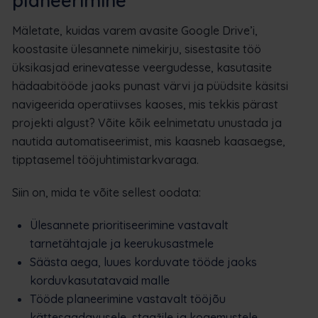
planeerimine
Mäletate, kuidas varem avasite Google Drive’i,
koostasite ülesannete nimekirju, sisestasite töö
üksikasjad erinevatesse veergudesse, kasutasite
hädaabitööde jaoks punast värvi ja püüdsite käsitsi
navigeerida operatiivses kaoses, mis tekkis pärast
projekti algust? Võite kõik eelnimetatu unustada ja
nautida automatiseerimist, mis kaasneb kaasaegse,
tipptasemel tööjuhtimistarkvaraga.
Siin on, mida te võite sellest oodata:
Ülesannete prioritiseerimine vastavalt
tarnetähtajale ja keerukusastmele
Säästa aega, luues korduvate tööde jaoks
korduvkasutatavaid malle
Tööde planeerimine vastavalt tööjõu
kättesaadavusele, staažile ja kogemustele