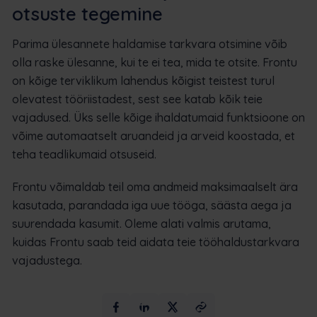
otsuste tegemine
Parima ülesannete haldamise tarkvara otsimine võib
olla raske ülesanne, kui te ei tea, mida te otsite. Frontu
on kõige terviklikum lahendus kõigist teistest turul
olevatest tööriistadest, sest see katab kõik teie
vajadused. Üks selle kõige ihaldatumaid funktsioone on
võime automaatselt aruandeid ja arveid koostada, et
teha teadlikumaid otsuseid.
Frontu võimaldab teil oma andmeid maksimaalselt ära
kasutada, parandada iga uue tööga, säästa aega ja
suurendada kasumit. Oleme alati valmis arutama,
kuidas Frontu saab teid aidata teie tööhaldustarkvara
vajadustega.