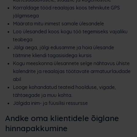
Korraldage tööd reaalajas koos tehnikute GPS
jälgimisega
Määrata mitu inimest samale ülesandele
Loo ülesanded koos kogu töö tegemiseks vajaliku
teabega
Jälgi aega, jälgi edusamme ja hoia ülesande
täitmine kliendi tagasisidega kursis
Kogu meeskonna ülesannete selge nähtavus ühiste
kalendrite ja reaalajas töötavate armatuurlaudade
abil
Looge kohandatud teateid hoolduse, vigade,
tähtaegade ja muu kohta.
Jälgida inim- ja füüsilisi ressursse
Andke oma klientidele õiglane
hinnapakkumine