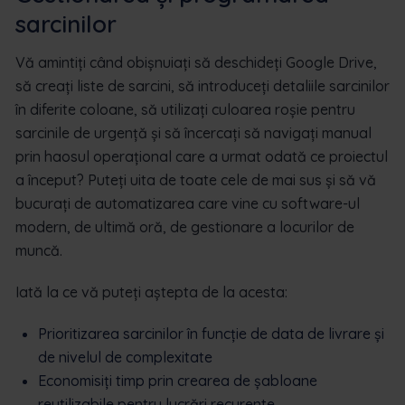
sarcinilor
Vă amintiți când obișnuiați să deschideți Google Drive,
să creați liste de sarcini, să introduceți detaliile sarcinilor
în diferite coloane, să utilizați culoarea roșie pentru
sarcinile de urgență și să încercați să navigați manual
prin haosul operațional care a urmat odată ce proiectul
a început? Puteți uita de toate cele de mai sus și să vă
bucurați de automatizarea care vine cu software-ul
modern, de ultimă oră, de gestionare a locurilor de
muncă.
Iată la ce vă puteți aștepta de la acesta:
Prioritizarea sarcinilor în funcție de data de livrare și
de nivelul de complexitate
Economisiți timp prin crearea de șabloane
reutilizabile pentru lucrări recurente