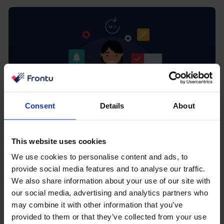
Consent
Details
About
Renunțați la hârtii și îmbrățișați
This website uses cookies
opțiunile de lucru de la distanță
We use cookies to personalise content and ads, to
provide social media features and to analyse our traffic.
Acesta ar putea părea un beneficiu evident al
We also share information about your use of our site with
software-ului de gestionare a locurilor de muncă, dar
our social media, advertising and analytics partners who
există ceva mai mult decât se vede inițial. Digitalizarea
may combine it with other information that you’ve
nu este benefică doar pentru mediu, deoarece renunțați
provided to them or that they’ve collected from your use