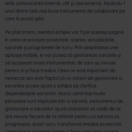
atât comunicarea internă, cât și cea externă, făcându-l
unul dintre cele mai bune instrumente de colaborare pe
care le puteți găsi.
Pe plan intern, membrii echipei vor fi pe aceeași pagină
în ceea ce privește proiectele, starea, actualizările,
sarcinile și programele de lucru. Prin simplitatea unei
aplicații mobile, ei vor putea să gestioneze sarcinile și
să acceseze toate instrumentele de care au nevoie
pentru a-și face treaba. Ceea ce este important de
remarcat aici este faptul că un sistem de gestionare a
sarcinilor poate ajuta o echipă să clarifice
dependențele sarcinilor. Atunci când mai multe
persoane sunt implicate într-o sarcină, instrumentul de
gestionare a sarcinilor ajută utilizatorii să vadă de ce
are nevoie fiecare de la celălalt pentru ca sarcina să
progreseze. Acest lucru transformă imediat proiectele
complexe în proiecte simple și face viața mai ușoară