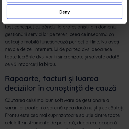
fizic la fața locului. Acest lucru transformă imediat
coșmarul colectării facturilor într-o sarcină simplă și
Deny
ușoară. Beneficiile la distanță nu se opresc aici. Frontu a
fost conceput cu gândul la profesioniștii din domeniul
gestionării serviciilor pe teren, ceea ce înseamnă că
aplicația mobilă funcționează perfect offline. Nu aveți
nevoie de zeii internetului de partea dvs. deoarece
toate lucrările dvs. vor fi sincronizate și salvate odată
ce vă întoarceți la birou.
Rapoarte, facturi și luarea
deciziilor în cunoștință de cauză
Căutarea celui mai bun software de gestionare a
sarcinilor poate fi o sarcină grea dacă nu știți ce căutați.
Frontu este cea mai cuprinzătoare soluție dintre toate
celelalte instrumente de pe piață, deoarece acoperă