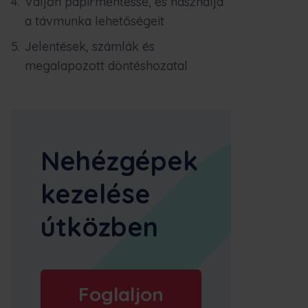
Váljon papírmentessé, és használja
a távmunka lehetőségeit
Jelentések, számlák és
megalapozott döntéshozatal
Nehézgépek
kezelése
útközben
Foglaljon