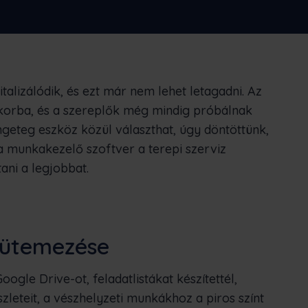
ás
Nederlands
Norsk bokmål
српски
Slovenščina
Svenska
Türkçe
italizálódik, és ezt már nem lehet letagadni. Az
is korba, és a szereplők még mindig próbálnak
geteg eszköz közül választhat, úgy döntöttünk,
a munkakezelő szoftver a terepi szerviz
tani a legjobbat.
 ütemezése
gle Drive-ot, feladatlistákat készítettél,
leteit, a vészhelyzeti munkákhoz a piros színt