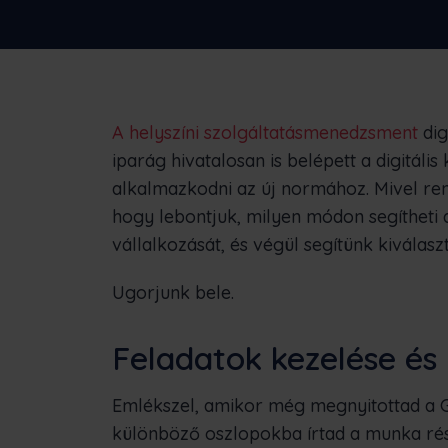
Nézze meg, hogyan segített a Frontu m
vállalkozásoknak
A helyszíni szolgáltatásmenedzsment
dig
iparág hivatalosan is belépett a digitál
alkalmazkodni az új normához. Mivel ren
hogy lebontjuk, milyen módon segítheti 
vállalkozását, és végül segítünk kiválasz
Ugorjunk bele.
Feladatok kezelése és
Emlékszel, amikor még megnyitottad a Goo
különböző oszlopokba írtad a munka rész