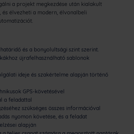
gálni a projekt megkezdése után kialakult
 és élvezheti a modern, élvonalbeli
utomatizációt.
határidő és a bonyolultsági szint szerint.
nkákhoz újrafelhasználható sablonok
lgálati ideje és szakértelme alapján történő
chnikusok GPS-követésével
 a feladattal
gzéséhez szükséges összes információval
adás nyomon követése, és a feladat
elzései alapján
 a teljes csapat számára a megosztott naptárak