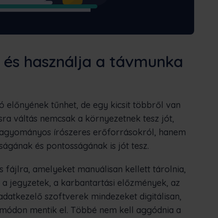
 és használja a távmunka
 előnyének tűnhet, de egy kicsit többről van
lisra váltás nemcsak a környezetnek tesz jót,
 hagyományos írószeres erőforrásokról, hanem
ágának és pontosságának is jót tesz.
fájlra, amelyeket manuálisan kellett tárolnia,
k, a jegyzetek, a karbantartási előzmények, az
datkezelő szoftverek mindezeket digitálisan,
 módon mentik el. Többé nem kell aggódnia a