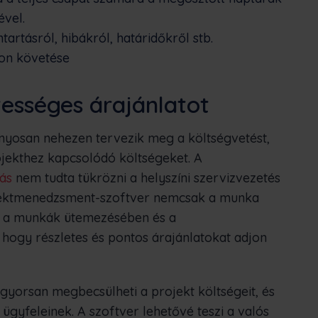
ével.
artásról, hibákról, határidőkről stb.
mon követése
tességes árajánlatot
ányosan nehezen tervezik meg a költségvetést,
jekthez kapcsolódó költségeket. A
ás
nem tudta tükrözni a helyszíni szervizvezetés
rojektmenedzsment-szoftver nemcsak a munka
 a munkák ütemezésében és a
 hogy részletes és pontos árajánlatokat adjon
yorsan megbecsülheti a projekt költségeit, és
 ügyfeleinek. A szoftver lehetővé teszi a valós