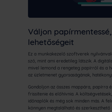
Váljon papírmentessé,
lehetőségeit
Ez a munkakezelő szoftverek nyilvánvaló
szó, mint ami eredetileg látszik. A digitá
mivel lemond a rengeteg papírról és a
az üzletmenet gyorsaságának, hatékonys
Gondoljon az összes mappára, papírra és 
frissítenie és előhívnia. A költségvetése
időnaplók és még sok minden más. A fela
könnyen megtalálható és szerkeszthető