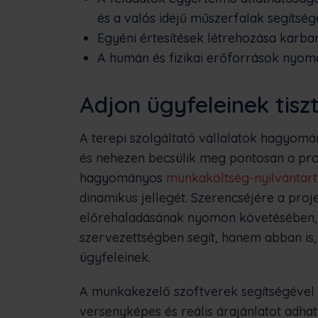
és a valós idejű műszerfalak segítség
Egyéni értesítések létrehozása karbant
A humán és fizikai erőforrások nyo
Adjon ügyfeleinek tisz
A terepi szolgáltató vállalatok hagyom
és nehezen becsülik meg pontosan a pro
hagyományos
munkaköltség-nyilvántart
dinamikus jellegét. Szerencséjére a p
előrehaladásának nyomon követésében,
szervezettségben segít, hanem abban is,
ügyfeleinek.
A munkakezelő szoftverek segítségével g
versenyképes és reális árajánlatot adhat