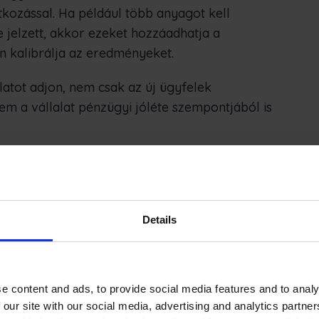
atkozással. Ha például több anyagot kell
e jelzett, akkor ezeket hozzáadhatja a
n kalibrálja az eredményeket.
latot adjon, nem csak az új ügyfelek
m a vállalat pénzügyi jóléte szempontjából is
káció frissítése
 az időkövetésre, az erőforrás-kezelésre és a
Details
ják. Ezzel együtt a szoftver nem korlátozódik
ő szoftverbe való befektetés jelentősen javítja
ót, így az egyik legjobb együttműködési
e content and ads, to provide social media features and to analy
 our site with our social media, advertising and analytics partn