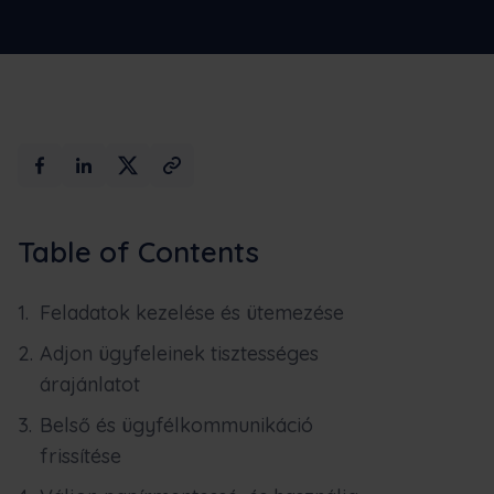
Max AI
Foglaljon demót
Table of Contents
Feladatok kezelése és ütemezése
Adjon ügyfeleinek tisztességes
árajánlatot
Belső és ügyfélkommunikáció
frissítése