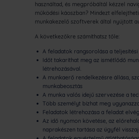
használtad, és megpróbáltál kézzel navi
működési káoszban? Mindezt elfelejtheti,
munkakezelő szoftverek által nyújtott a
A következőkre számíthatsz tőle:
A feladatok rangsorolása a teljesítési 
Időt takaríthat meg az ismétlődő mu
létrehozásával.
A munkaerő rendelkezésre állása, szo
munkabeosztás
A munka valós idejű szervezése a te
Több személyt bízhat meg ugyanazzal
Feladatok létrehozása a feladat elvé
Az idő nyomon követése, az előrehal
naprakészen tartása az ügyfél visszaj
A feladatok egyértelmű átláthatósága