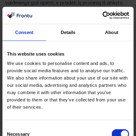
vaidmenys gali apimti, ir pradėti šį procesą iš anksto.
Sustingusios struktūros
Lauko paslaugų ir kitose įmonėse paprastai taikomos
Consent
Details
About
griežtos hierarchinės struktūros. Pavyzdžiui,
aptarnavimo vietoje technikai dažnai atsiskaito
aptarnavimo vietoje inžinieriams. Tačiau norint
This website uses cookies
visapusiškai pasinaudoti skaitmeninės transformacijos
We use cookies to personalise content and ads, to
privalumais, gali prireikti visiškai permąstyti įmonės
provide social media features and to analyse our traffic.
struktūras.
We also share information about your use of our site with
our social media, advertising and analytics partners who
Įmonėms pereinant prie skaitmeninių technologijų,
may combine it with other information that you’ve
panaudojant nestruktūrizuotų duomenų įžvalgas ir
provided to them or that they’ve collected from your use
bandant pasinaudoti mašininio mokymosi privalumais,
of their services.
senosios hierarchinės struktūros ir komunikacijos linijos
susilpnės. Pardavimų komandoms gali tekti glaudžiai
Consent
bendradarbiauti su duomenų analitikais.
Necessary
Selection