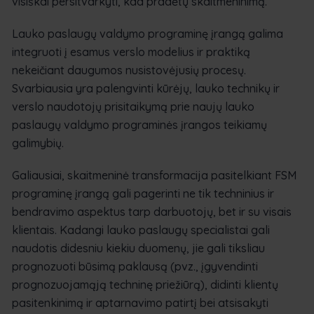
visiškai persitvarkyti, kad pradėtų skaitmeninimą.
Lauko paslaugų valdymo programinę įrangą galima
integruoti į esamus verslo modelius ir praktiką
nekeičiant daugumos nusistovėjusių procesų.
Svarbiausia yra palengvinti kūrėjų, lauko technikų ir
verslo naudotojų prisitaikymą prie naujų lauko
paslaugų valdymo programinės įrangos teikiamų
galimybių.
Galiausiai, skaitmeninė transformacija pasitelkiant FSM
programinę įrangą gali pagerinti ne tik techninius ir
bendravimo aspektus tarp darbuotojų, bet ir su visais
klientais. Kadangi lauko paslaugų specialistai gali
naudotis didesniu kiekiu duomenų, jie gali tiksliau
prognozuoti būsimą paklausą (pvz., įgyvendinti
prognozuojamąją techninę priežiūrą), didinti klientų
pasitenkinimą ir aptarnavimo patirtį bei atsisakyti