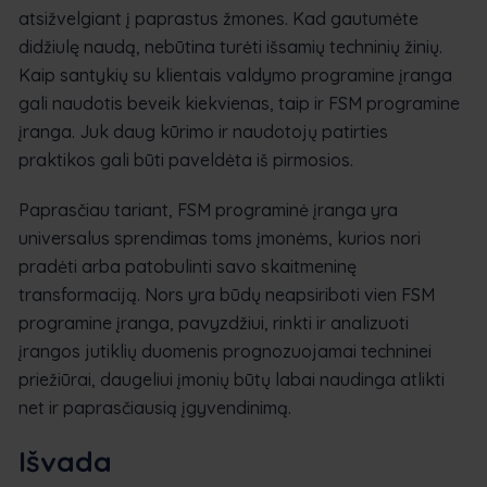
atsižvelgiant į paprastus žmones. Kad gautumėte
didžiulę naudą, nebūtina turėti išsamių techninių žinių.
Kaip santykių su klientais valdymo programine įranga
gali naudotis beveik kiekvienas, taip ir FSM programine
įranga. Juk daug kūrimo ir naudotojų patirties
praktikos gali būti paveldėta iš pirmosios.
Paprasčiau tariant, FSM programinė įranga yra
universalus sprendimas toms įmonėms, kurios nori
pradėti arba patobulinti savo skaitmeninę
transformaciją. Nors yra būdų neapsiriboti vien FSM
programine įranga, pavyzdžiui, rinkti ir analizuoti
įrangos jutiklių duomenis prognozuojamai techninei
priežiūrai, daugeliui įmonių būtų labai naudinga atlikti
net ir paprasčiausią įgyvendinimą.
Išvada