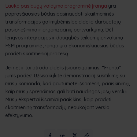
Lauko paslaugų valdymo programinė įranga
yra
paprasčiausias būdas pasinaudoti skaitmeninės
transformacijos galimybėmis be didelio darbuotojų
pasipriešinimo ir organizacinių pertvarkymų. Dėl
lengvos integracijos ir daugybės teikiamų privalumų
FSM programinė įranga yra ekonomiškiausias būdas
pradėti skaitmeninį procesą.
Jei net ir tai atrodo didelis įsipareigojimas, “Frontu”
jums padės! Užsisakykite demonstracinį susitikimą su
mūsų komanda, kad gautumėte išsamesnį paaiškinimą,
kaip mūsų sprendimas gali būti naudingas jūsų verslui.
Mūsų ekspertai išsamiai paaiškins, kaip pradėti
skaitmeninę transformaciją neaukojant verslo
efektyvumo.