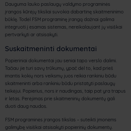
Dauguma lauko paslaugų valdymo programinės
įrangos kūrėjų tiksliai suvokia dabartinę skaitmeninimo
būklę. Todėl FSM programinę įrangą dažnai galima
integruoti į esamas sistemas, nereikalaujant jų visiškai
pertvarkyti ar atsisakyti.
Suskaitmeninti dokumentai
Popieriniai dokumentai jau seniai tapo verslo dalimi.
Tačiau jie turi savų trūkumų, ypač dėl to, kad prieš
imantis kokių nors veiksmų juos reikia rankiniu būdu
skaitmeninti arba rankiniu būdu pristatyti paslaugų
teikėjui. Popierius, nors ir naudingas, taip pat yra trapus
ir lėtas. Perėjimas prie skaitmeninių dokumentų gali
duoti daug naudos.
FSM programinės įrangos tikslas – suteikti įmonėms
galimybę visiškai atsisakyti popierinių dokumentų.