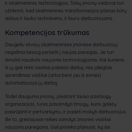
ir skaitmeninės technologijos. Tokių įmonių vadovai turi
užtikrinti, kad skaitmeninės transformacijos planas būtų
aiškus ir lauko technikams, ir biuro darbuotojams.
Kompetencijos trūkumas
Daugeliu atvejų skaitmeninėse įmonėse darbuotojų
negalima tiesiog perkelti į naujas pareigas. Jie turi
išmokti naudotis naujomis technologijomis. Kai kuriems
iš jų gali tekti visiškai pakeisti darbą, nes įdiegtas
sprendimas visiškai (arba bent jau iš esmės)
automatizuoja jų darbą.
Todėl dauguma įmonių, įskaitant lauko paslaugų
organizacijas, turės pasamdyti žmogų, kuris galėtų
pasirūpinti ir pertvarkymu, ir padėti mokyti darbuotojus.
Be to, greičiausiai reikės samdyti žmones visiškai
naujoms pareigoms. Gali prireikti planuoti, ką šie