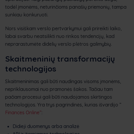
todėl įmonėms, neturinčioms panašių priemonių, tampa
sunkiau konkuruoti.
Nors visiškam verslo pertvarkymui gali prireikti laiko,
labai svarbu neatsilikti nuo rinkos tendencijų, kad
neprarastumėte didelių verslo plėtros galimybių.
Skaitmeninių transformacijų
technologijos
Skaitmeninimas gali būti naudingas visoms įmonėms,
nepriklausomai nuo pramonės šakos. Tačiau tam
pačiam procesui gali būti naudojamos skirtingos
technologijos. Yra trys pagrindinės, kurias išvardijo ”
Finances Online”
:
Didieji duomenys arba analizė
API ir įterpiamos technologijos