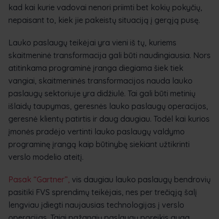
kad kai kurie vadovai nenori priimti bet kokių pokyčių,
nepaisant to, kiek jie pakeistų situaciją į gerąją pusę.
Lauko paslaugų teikėjai yra vieni iš tų, kuriems
skaitmeninė transformacija gali būti naudingiausia. Nors
atitinkama programinė įranga diegiama šiek tiek
vangiai, skaitmeninės transformacijos nauda lauko
paslaugų sektoriuje yra didžiulė. Tai gali būti metinių
išlaidų taupymas, geresnės lauko paslaugų operacijos,
geresnė klientų patirtis ir daug daugiau. Todėl kai kurios
įmonės pradėjo vertinti lauko paslaugų valdymo
programinę įrangą kaip būtinybę siekiant užtikrinti
verslo modelio ateitį.
Pasak “Gartner”,
vis daugiau lauko paslaugų bendrovių
pasitiki FVS sprendimų teikėjais, nes per trečiąją šalį
lengviau įdiegti naujausias technologijas į verslo
operacijas. Taigi pažangių paslaugų poreikis auga,