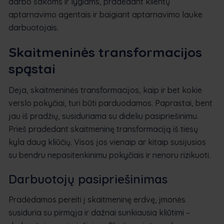
darbo šakoms ir lygiams, pradedant klientų
aptarnavimo agentais ir baigiant aptarnavimo lauke
darbuotojais.
Skaitmeninės transformacijos
spąstai
Deja, skaitmeninės transformacijos, kaip ir bet kokie
verslo pokyčiai, turi būti parduodamos. Paprastai, bent
jau iš pradžių, susiduriama su dideliu pasipriešinimu.
Prieš pradedant skaitmeninę transformaciją iš tiesų
kyla daug kliūčių. Visos jos vienaip ar kitaip susijusios
su bendru nepasitenkinimu pokyčiais ir nenoru rizikuoti.
Darbuotojų pasipriešinimas
Pradėdamos pereiti į skaitmeninę erdvę, įmonės
susiduria su pirmąja ir dažnai sunkiausia kliūtimi –