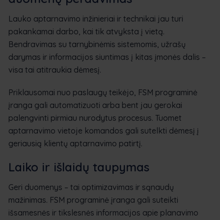
Lauko aptarnavimo inžinieriai ir technikai jau turi
pakankamai darbo, kai tik atvyksta į vietą.
Bendravimas su tarnybinėmis sistemomis, užrašų
darymas ir informacijos siuntimas į kitas įmonės dalis –
visa tai atitraukia dėmesį.
Priklausomai nuo paslaugų teikėjo, FSM programinė
įranga gali automatizuoti arba bent jau gerokai
palengvinti pirmiau nurodytus procesus. Tuomet
aptarnavimo vietoje komandos gali sutelkti dėmesį į
geriausią klientų aptarnavimo patirtį.
Laiko ir išlaidų taupymas
Geri duomenys – tai optimizavimas ir sąnaudų
mažinimas. FSM programinė įranga gali suteikti
išsamesnės ir tikslesnės informacijos apie planavimo