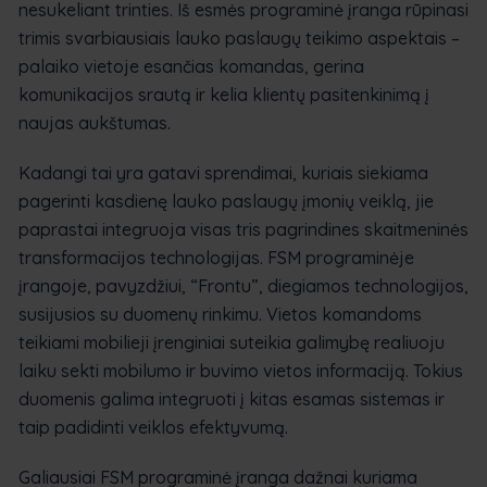
nesukeliant trinties. Iš esmės programinė įranga rūpinasi
trimis svarbiausiais lauko paslaugų teikimo aspektais –
palaiko vietoje esančias komandas, gerina
komunikacijos srautą ir kelia klientų pasitenkinimą į
naujas aukštumas.
Kadangi tai yra gatavi sprendimai, kuriais siekiama
pagerinti kasdienę lauko paslaugų įmonių veiklą, jie
paprastai integruoja visas tris pagrindines skaitmeninės
transformacijos technologijas. FSM programinėje
įrangoje, pavyzdžiui, “Frontu”, diegiamos technologijos,
susijusios su duomenų rinkimu. Vietos komandoms
teikiami mobilieji įrenginiai suteikia galimybę realiuoju
laiku sekti mobilumo ir buvimo vietos informaciją. Tokius
duomenis galima integruoti į kitas esamas sistemas ir
taip padidinti veiklos efektyvumą.
Galiausiai FSM programinė įranga dažnai kuriama