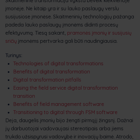
Skaitmeninė transformacija vyksta beveik kiekvienoje
įmonėje. Ne kitaip yra ir su lauko paslaugų verslu
susijusiose įmonėse. Skaitmeninių technologijų pažanga
padeda lauko paslaugų įmonėms didinti procesų
efektyvumą. Tiesą sakant,
pramonės įmonių ir susijusių
sričių
įmonėms pertvarka gali būti naudingiausia.
Turinys:
Technologies of digital transformations
Benefits of digital transformation
Digital transformation pitfalls
Easing the field service digital transformation
transition
Benefits of field management software
Transitioning to digital through FSM software
Deja, daugelis įmonių bijo žengti pirmąjį žingsnį. Dažnai
jų darbuotojai vadovaujasi stereotipais arba jiems
trukdo užsispyrusi vadovybė ir inovacijų baimė. Atrodo,