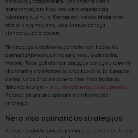
darbuotojų pasipriešinimu. Skaitmeninė verslo
transformacija reiškia, kad savo organizaciją
tobulinate nuo nulio. Kartais seni veiklos būdai turės
užleisti vietą naujiems, teks iš naujo bandyti
standartizuoti procesus.
Tik nedaugelis darbuotojų pritaria tam, kad reikia
permąstyti procesus ir mokytis naujų skaitmeninių
metodų. Todėl gali atsirasti daugybė bandymų sulėtinti
skaitmeninę transformaciją arba kovoti su ja. Lengvos
išeities iš šios problemos nėra. Vienintelis būdas ją
tinkamai išspręsti –
įtraukti darbuotojus į visą procesą
.
Padeda, jei yra visa apimanti transformacijos
strategija.
Nėra visa apimančios strategijos
Kiekvienas didelis pokytis įmonėje, ypač didelėje, turėtų