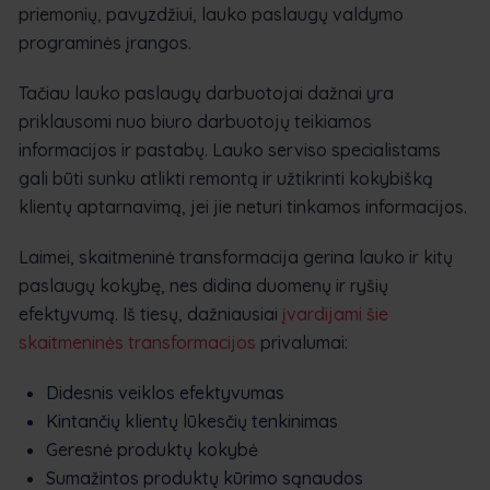
priemonių, pavyzdžiui, lauko paslaugų valdymo
programinės įrangos.
Tačiau lauko paslaugų darbuotojai dažnai yra
priklausomi nuo biuro darbuotojų teikiamos
informacijos ir pastabų. Lauko serviso specialistams
gali būti sunku atlikti remontą ir užtikrinti kokybišką
klientų aptarnavimą, jei jie neturi tinkamos informacijos.
Laimei, skaitmeninė transformacija gerina lauko ir kitų
paslaugų kokybę, nes didina duomenų ir ryšių
efektyvumą. Iš tiesų, dažniausiai
įvardijami šie
skaitmeninės transformacijos
privalumai:
Didesnis veiklos efektyvumas
Kintančių klientų lūkesčių tenkinimas
Geresnė produktų kokybė
Sumažintos produktų kūrimo sąnaudos