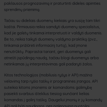
paklausos prognozavimą ir praturtinti didelės apimties
sprendimų priėmimą.
Tačiau su dideliais duomenų kiekiais yra susiję tam tikri
kaštai. Pirmiausia reikia samdyti duomenų specialistus,
kad jie galėtų tinkamai interpretuoti ir valdyti duomenis.
Be to, reikia taikyti duomenų valdymo praktiką (pvz.,
tinkamai prižiūrėti informacinį turtą), kad įmonė
nenutrūktų. Paprastai tariant, geri duomenys gali
atnešti įspūdingą naudą, tačiau blogi duomenys arba
netinkamas jų interpretavimas gali padaryti žalos.
Kitos technologijos (mobilusis ryšys ir API) mažina
vėlavimą tarp ryšio taškų ir programinės įrangos. API
suteikia kitoms įmonėms ar komandoms galimybę
pasiekti svarbius išteklius tiesiog siunčiant kelias
komandas į galinį tašką. Daugeliui įmonių ir jų komandų
API gali būti naudingos, nes palengvina nuotolinį