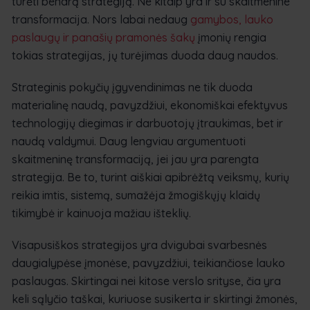
turėti bendrą strategiją. Ne kitaip yra ir su skaitmenine
transformacija. Nors labai nedaug
gamybos, lauko
paslaugų ir panašių pramonės šakų
įmonių rengia
tokias strategijas, jų turėjimas duoda daug naudos.
Strateginis pokyčių įgyvendinimas ne tik duoda
materialinę naudą, pavyzdžiui, ekonomiškai efektyvus
technologijų diegimas ir darbuotojų įtraukimas, bet ir
naudą valdymui. Daug lengviau argumentuoti
skaitmeninę transformaciją, jei jau yra parengta
strategija. Be to, turint aiškiai apibrėžtą veiksmų, kurių
reikia imtis, sistemą, sumažėja žmogiškųjų klaidų
tikimybė ir kainuoja mažiau išteklių.
Visapusiškos strategijos yra dvigubai svarbesnės
daugialypėse įmonėse, pavyzdžiui, teikiančiose lauko
paslaugas. Skirtingai nei kitose verslo srityse, čia yra
keli sąlyčio taškai, kuriuose susikerta ir skirtingi žmonės,