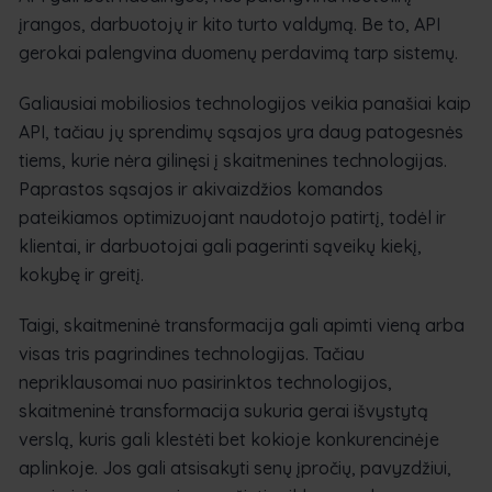
įrangos, darbuotojų ir kito turto valdymą. Be to, API
gerokai palengvina duomenų perdavimą tarp sistemų.
Galiausiai mobiliosios technologijos veikia panašiai kaip
API, tačiau jų sprendimų sąsajos yra daug patogesnės
tiems, kurie nėra gilinęsi į skaitmenines technologijas.
Paprastos sąsajos ir akivaizdžios komandos
pateikiamos optimizuojant naudotojo patirtį, todėl ir
klientai, ir darbuotojai gali pagerinti sąveikų kiekį,
kokybę ir greitį.
Taigi, skaitmeninė transformacija gali apimti vieną arba
visas tris pagrindines technologijas. Tačiau
nepriklausomai nuo pasirinktos technologijos,
skaitmeninė transformacija sukuria gerai išvystytą
verslą, kuris gali klestėti bet kokioje konkurencinėje
aplinkoje. Jos gali atsisakyti senų įpročių, pavyzdžiui,