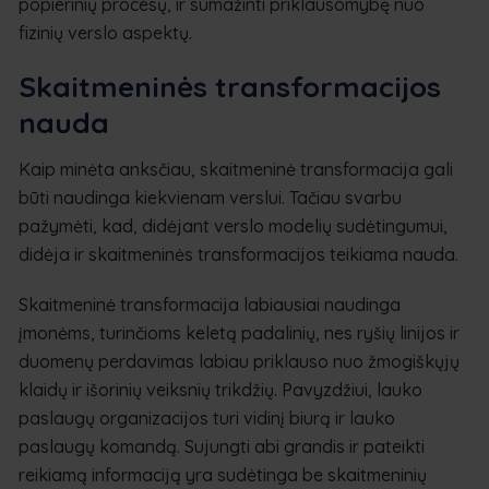
popierinių procesų, ir sumažinti priklausomybę nuo
fizinių verslo aspektų.
Skaitmeninės transformacijos
nauda
Kaip minėta anksčiau, skaitmeninė transformacija gali
būti naudinga kiekvienam verslui. Tačiau svarbu
pažymėti, kad, didėjant verslo modelių sudėtingumui,
didėja ir skaitmeninės transformacijos teikiama nauda.
Skaitmeninė transformacija labiausiai naudinga
įmonėms, turinčioms keletą padalinių, nes ryšių linijos ir
duomenų perdavimas labiau priklauso nuo žmogiškųjų
klaidų ir išorinių veiksnių trikdžių. Pavyzdžiui, lauko
paslaugų organizacijos turi vidinį biurą ir lauko
paslaugų komandą. Sujungti abi grandis ir pateikti
reikiamą informaciją yra sudėtinga be skaitmeninių