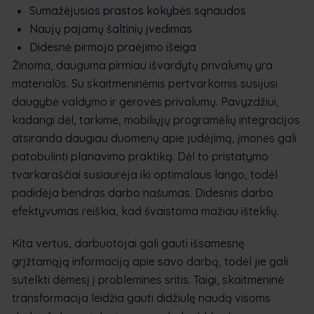
Sumažėjusios prastos kokybės sąnaudos
Naujų pajamų šaltinių įvedimas
Didesnė pirmojo praėjimo išeiga
Žinoma, dauguma pirmiau išvardytų privalumų yra
materialūs. Su skaitmeninėmis pertvarkomis susijusi
daugybė valdymo ir gerovės privalumų. Pavyzdžiui,
kadangi dėl, tarkime, mobiliųjų programėlių integracijos
atsiranda daugiau duomenų apie judėjimą, įmonės gali
patobulinti planavimo praktiką. Dėl to pristatymo
tvarkaraščiai susiaurėja iki optimalaus lango, todėl
padidėja bendras darbo našumas. Didesnis darbo
efektyvumas reiškia, kad švaistoma mažiau išteklių.
Kita vertus, darbuotojai gali gauti išsamesnę
grįžtamąją informaciją apie savo darbą, todėl jie gali
sutelkti dėmesį į problemines sritis. Taigi, skaitmeninė
transformacija leidžia gauti didžiulę naudą visoms