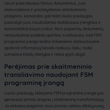
Užuot pasirašiusios fizinius dokumentus, juos
skenuodamos ir pristatydamos atitinkamoms
įstaigoms, komandos gali teikti lauko paslaugas,
pasirašyti juos naudodamos mobiliuosius įrenginius ir
automatiškai išsiųsti įrašus. Nors popierinių dokumentų
nenaudojimas padeda aplinkai, svarbiausia, kad FSM
programinė įranga leidžia tinkamiems darbuotojams
apdoroti informaciją beveik realiuoju laiku, todėl
sumažėja klaidų tikimybė ir reikia grįžti atgal.
Perėjimas prie skaitmeninio
transliavimo naudojant FSM
programinę įrangą
Lauko paslaugų teikėjams FSM programinė įranga yra
geriausias pirmas žingsnis į skaitmeninę transformaciją.
Ja siekiama pagerinti visos įmonės veiklos efektyvumą,