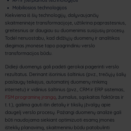
Mobiliosios technologijos
Kiekviena iš šių technologijų, dalyvaujančių
skaitmeninėje transformacijoje, užtikrina paprastesnius,
greitesnius ar daugiau su duomenimis susijusių procesų.
Todėl nenuostabu, kad didžiųjų duomenų ir analitikos
diegimas įmonėse tapo pagrindiniu verslo
transformacijos būdu.
Didieji duomenys gali padėti gerokai pagerinti verslo
rezultatus. Derinant išorinius šaltinius (pvz., trečiųjų šalių
paslaugų teikėjus, automatinį duomenų rinkimą
internetu) ir vidinius šaltinius (pvz., CRM ir ERP sistemas,
FSM programinę įrangą
, žurnalus, sąskaitas faktūras ir
t. t.), galima gauti itin detalių ir tikslių įžvalgų apie
daugelį verslo procesų. Pažangi duomenų analizė gali
būti naudojama siekiant optimizuoti esamą įmonės
išteklių planavimą, skaitmeniniu būdu patobulinti