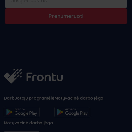
Prenumeruoti
Darbuotojų programėlė
Motyvacinė darbo jėga
Motyvacinė darbo jėga