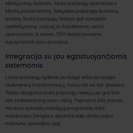
efektyvumą, keliones, lauko paslaugų operacijas ir
klientų pasitenkinimą. Taikydami pažangią duomenų
analizę, lauko paslaugų teikėjai gali sumažinti
neefektyvumą, susijusį su kasdienėmis verslo
operacijomis. Iš esmės, FSM leidžia įmonėms
supaprastinti savo procesus.
Integracija su jau egzistuojančiomis
sistemomis
Lauko paslaugų lyderiai jau baigė arba jau baigia
skaitmeninę transformaciją, tačiau kiti vis dar atsilieka.
Tačiau dauguma lauko paslaugų teikėjų jau yra šiek
tiek skaitmenizavę savo veiklą. Paprastai šios įmonės
naudoja specialią mobiliąją programėlę arba
mobiliuosius įrenginius apskritai kaip darbo jėgos
mobilumo sprendimo dalį.