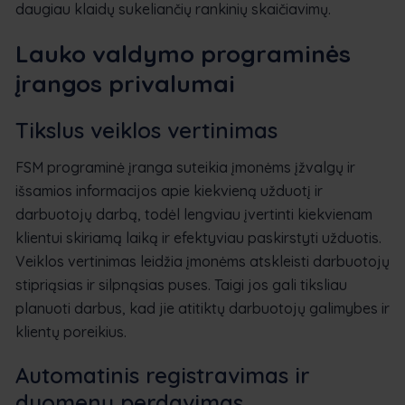
daugiau klaidų sukeliančių rankinių skaičiavimų.
Lauko valdymo programinės
įrangos privalumai
Tikslus veiklos vertinimas
FSM programinė įranga suteikia įmonėms įžvalgų ir
išsamios informacijos apie kiekvieną užduotį ir
darbuotojų darbą, todėl lengviau įvertinti kiekvienam
klientui skiriamą laiką ir efektyviau paskirstyti užduotis.
Veiklos vertinimas leidžia įmonėms atskleisti darbuotojų
stipriąsias ir silpnąsias puses. Taigi jos gali tiksliau
planuoti darbus, kad jie atitiktų darbuotojų galimybes ir
klientų poreikius.
Automatinis registravimas ir
duomenų perdavimas